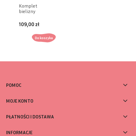
Komplet
bielizny
bawełnianej dla
chłopczyka
109,00 zł
Do koszyka
POMOC
MOJE KONTO
PŁATNOŚCI I DOSTAWA
INFORMACJE