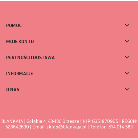
POMOC
MOJE KONTO
PŁATNOŚCI I DOSTAWA
INFORMACJE
O NAS
BLANKAJA | Gołębia 4, 43-186 Orzesze | NIP: 6351870965 | REGON:
528642630 | Email:
sklep@blankaja.pl
| Telefon:
514 014 583