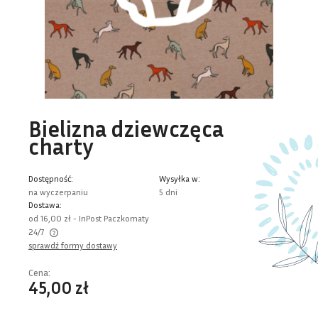
Bielizna dziewczęca
charty
Dostępność:
Wysyłka w:
na wyczerpaniu
5 dni
Dostawa:
od 16,00 zł
- InPost Paczkomaty
24/7
sprawdź formy dostawy
Cena nie zawiera ewentualnych kosztów płatności
Cena:
45,00 zł