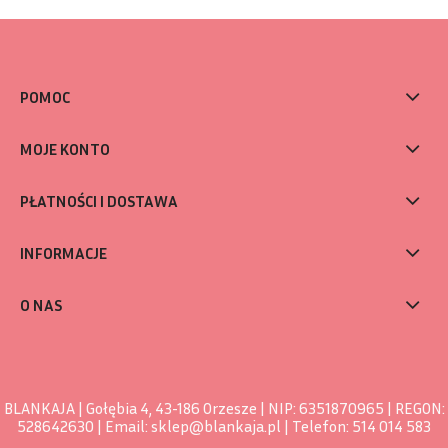
POMOC
MOJE KONTO
PŁATNOŚCI I DOSTAWA
INFORMACJE
O NAS
BLANKAJA | Gołębia 4, 43-186 Orzesze | NIP: 6351870965 | REGON:
528642630 | Email:
sklep@blankaja.pl
| Telefon:
514 014 583